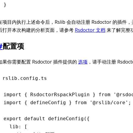
}
在项目内执行上述命令后，Rslib 会自动注册 Rsdoctor 的插
后打开本次构建的分析页面，请参考
Rsdoctor 文档
来了解完整
#
配置项
如果你需要配置 Rsdoctor 插件提供的
选项
，请手动注册 Rsdoct
rslib.config.ts
import
 { RsdoctorRspackPlugin } 
from
 '@rsdo
import
 { defineConfig } 
from
 '@rslib/core'
;
export
 default
 defineConfig
({
  lib
:
 [