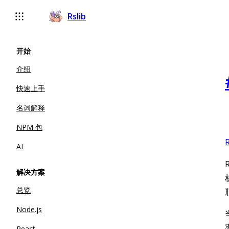
Rslib
开始
介绍
快速上手
名词解释
NPM 包
AI
解决方案
总览
Node.js
React