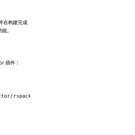
件，并在构建完成
功能。
or 插件：
ctor/rspack-plugin'
;