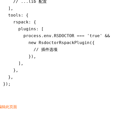
    // ...lib 配置
  ]
,
  tools
:
 {
    rspack
:
 {
      plugins
:
 [
        process
.
env
.
RSDOCTOR
 ===
 'true'
 &&
          new
 RsdoctorRspackPlugin
({
            // 插件选项
          })
,
      ]
,
    }
,
  }
,
});
编辑此页面