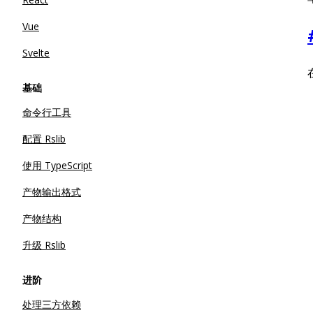
Vue
Svelte
基础
命令行工具
配置 Rslib
使用 TypeScript
产物输出格式
产物结构
升级 Rslib
进阶
处理三方依赖