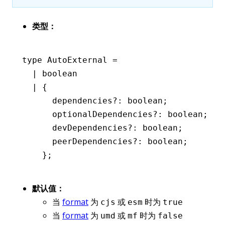
类型：
type
 AutoExternal
 =
  |
 boolean
  |
 {
      dependencies
?:
 boolean
;
      optionalDependencies
?:
 boolean
;
      devDependencies
?:
 boolean
;
      peerDependencies
?:
 boolean
;
    };
默认值：
当
format
为
或
时为
cjs
esm
true
当
format
为
或
时为
umd
mf
false