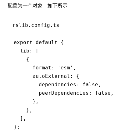
配置为一个对象，如下所示：
rslib.config.ts
export
 default
 {
  lib
:
 [
    {
      format
:
 'esm'
,
      autoExternal
:
 {
        dependencies
:
 false
,
        peerDependencies
:
 false
,
      }
,
    }
,
  ]
,
};